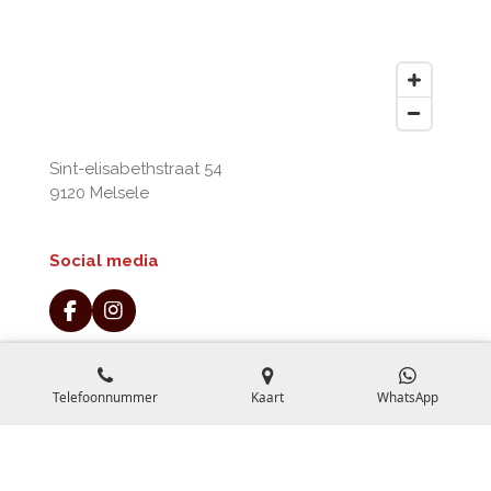
Sint-elisabethstraat 54
9120 Melsele
Social media
F
I
a
n
c
s
e
t
Telefoonnummer
Kaart
WhatsApp
b
a
o
g
o
r
Contact & reservaties
k
a
m
telefonisch, sms of whatsapp